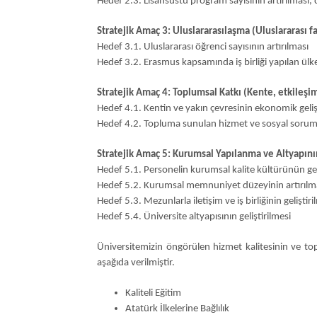
Hedef 2.3. Lisansüstü program sayısının artırılması, 
Stratejik Amaç 3: Uluslararasılaşma (Uluslararası fa
Hedef 3.1. Uluslararası öğrenci sayısının artırılması
Hedef 3.2. Erasmus kapsamında iş birliği yapılan ülke
Stratejik Amaç 4: Toplumsal Katkı (Kente, etkileş
Hedef 4.1. Kentin ve yakın çevresinin ekonomik geli
Hedef 4.2. Topluma sunulan hizmet ve sosyal sorumlu
Stratejik Amaç 5: Kurumsal Yapılanma ve Altyapının
Hedef 5.1. Personelin kurumsal kalite kültürünün gel
Hedef 5.2. Kurumsal memnuniyet düzeyinin artırılm
Hedef 5.3. Mezunlarla iletişim ve iş birliğinin geliştiri
Hedef 5.4. Üniversite altyapısının geliştirilmesi
Üniversitemizin öngörülen hizmet kalitesinin ve to
aşağıda verilmiştir.
Kaliteli Eğitim
Atatürk İlkelerine Bağlılık