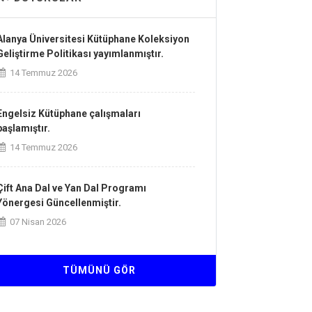
Alanya Üniversitesi Kütüphane Koleksiyon
Geliştirme Politikası yayımlanmıştır.
14 Temmuz 2026
Engelsiz Kütüphane çalışmaları
başlamıştır.
14 Temmuz 2026
Çift Ana Dal ve Yan Dal Programı
Yönergesi Güncellenmiştir.
07 Nisan 2026
Kurum İçi ve Kurumlararası Yatay Geçiş
TÜMÜNÜ GÖR
Esaslarına İlişkin Yönergesi
Güncellenmiştir.
07 Nisan 2026