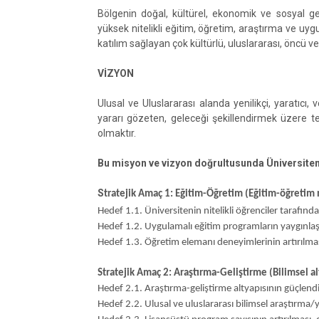
Bölgenin doğal, kültürel, ekonomik ve sosyal ge
yüksek nitelikli eğitim, öğretim, araştırma ve uy
katılım sağlayan çok kültürlü, uluslararası, öncü ve
VİZYON
Ulusal ve Uluslararası alanda yenilikçi, yaratıcı
yararı gözeten, geleceği şekillendirmek üzere t
olmaktır.
Bu misyon ve vizyon doğrultusunda Üniversitemi
S
tratejik Amaç 1: Eğitim-Öğretim (Eğitim-öğretim ni
Hedef 1.1. Üniversitenin nitelikli öğrenciler tarafından 
Hedef 1.2. Uygulamalı eğitim programların yaygınlaş
Hedef 1.3. Öğretim elemanı deneyimlerinin artırılma
Stratejik Amaç 2: Araştırma-Geliştirme (Bilimsel a
Hedef 2.1. Araştırma-geliştirme altyapısının güçlendi
Hedef 2.2. Ulusal ve uluslararası bilimsel araştırma/y