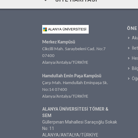
ÖNE
Ak
Merkez Kampüsü
İle
Cikcilli Mah. Saraybeleni Cad. No:7
07400
Hes
Alanya/Antalya/TÜRKİYE
Bil
Hamdullah Emin Paşa Kampüsü
Öğr
Çarşı Mah. Hamdullah Eminpaşa Sk.
No:14 07400
Alanya/Antalya/TÜRKİYE
ALANYA ÜNİVERSİTESİ TÖMER &
SEM
Güllerpınarı Mahallesi Saraçoğlu Sokak
No: 11
ALANYA/ANTALYA/TÜRKİYE