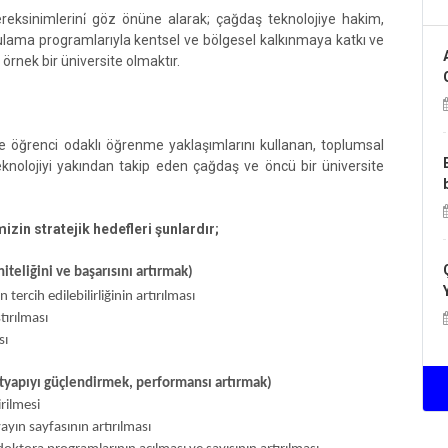
reksinimlerini̇ göz önüne alarak; çağdaş teknolojiye hakim,
gulama programlarıyla kentsel ve bölgesel kalkınmaya katkı ve
 örnek bir üniversite olmaktır.
, ve öğrenci odaklı öğrenme yaklaşımlarını kullanan, toplumsal
eknolojiyi yakından takip eden çağdaş ve öncü bir üniversite
zin stratejik hedefleri şunlardır;
teliğini ve başarısını artırmak)
tercih edilebilirliğinin artırılması
tırılması
sı
ltyapıyı güçlendirmek, performansı artırmak)
rilmesi
ayın sayfasının artırılması