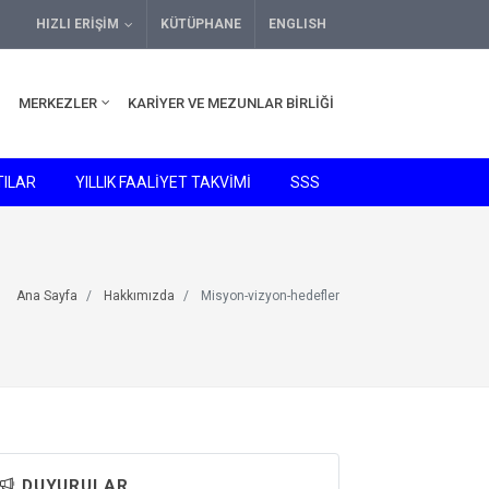
HIZLI ERIŞIM
KÜTÜPHANE
ENGLISH
MERKEZLER
KARIYER VE MEZUNLAR BIRLIĞI
ILAR
YILLIK FAALİYET TAKVİMİ
SSS
Ana Sayfa
Hakkımızda
Misyon-vizyon-hedefler
DUYURULAR