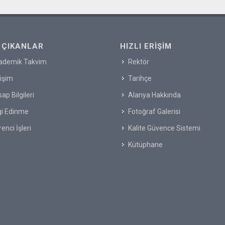
 ÇIKANLAR
HIZLI ERIŞIM
ademik Takvim
Rektör
tişim
Tarihçe
ap Bilgileri
Alanya Hakkında
gi Edinme
Fotoğraf Galerisi
enci İşleri
Kalite Güvence Sistemi
Kütüphane