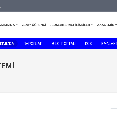
rsity.edu.tr
ama
KKIMIZDA
ADAY ÖĞRENCİ
ULUSLARARASI İLİŞKİLER
AKADEMİK
KIMIZDA
RAPORLAR
BİLGİ PORTALI
KGS
BAĞLANT
TEMI