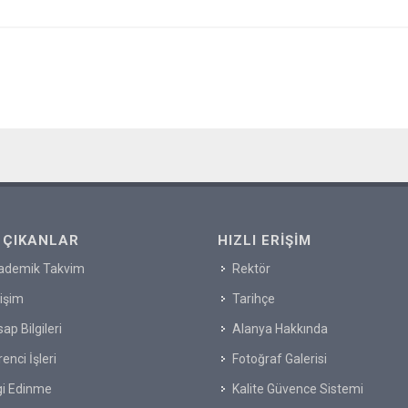
 ÇIKANLAR
HIZLI ERIŞIM
ademik Takvim
Rektör
tişim
Tarihçe
ap Bilgileri
Alanya Hakkında
enci İşleri
Fotoğraf Galerisi
gi Edinme
Kalite Güvence Sistemi