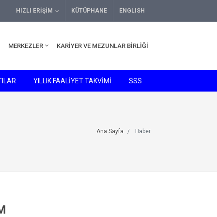
HIZLI ERIŞIM
KÜTÜPHANE
ENGLISH
MERKEZLER
KARIYER VE MEZUNLAR BIRLIĞI
ILAR
YILLIK FAALİYET TAKVİMİ
SSS
Ana Sayfa
Haber
IM