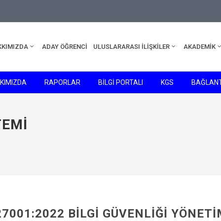
edu.tr
KKIMIZDA
ADAY ÖĞRENCİ
ULUSLARARASI İLİŞKİLER
AKADEMİK
KIMIZDA
RAPORLAR
BİLGİ PORTALI
KGS
BAĞLANT
TEMI
27001:2022 BILGI GÜVENLIĞI YÖNET