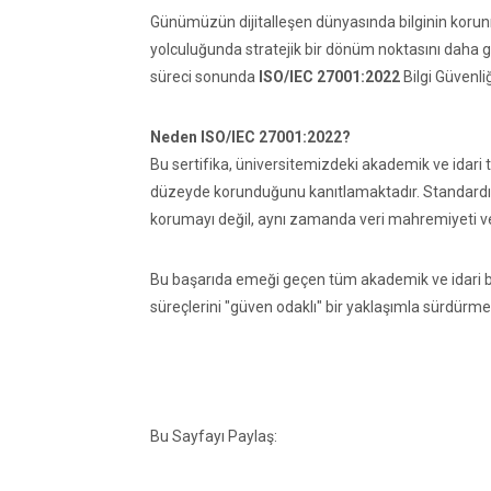
Günümüzün dijitalleşen dünyasında bilginin korunma
yolculuğunda stratejik bir dönüm noktasını daha ger
süreci sonunda
ISO/IEC 27001:2022
Bilgi Güvenli
Neden ISO/IEC 27001:2022?
Bu sertifika, üniversitemizdeki akademik ve idari tüm
düzeyde korunduğunu kanıtlamaktadır. Standardı
korumayı değil, aynı zamanda veri mahremiyeti ve b
Bu başarıda emeği geçen tüm akademik ve idari bi
süreçlerini "güven odaklı" bir yaklaşımla sürdürm
Bu Sayfayı Paylaş: