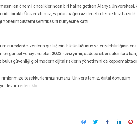
sını en önemli önceliklerinden biri haline getiren Alanya Üniversitesi, k
ide bıraktı. Üniversitemiz, yapılan bağımsız denetimler ve titiz hazırlık
ği Yönetim Sistemi sertifikasını bünyesine kattı.
 süreçlerde; verilerin gizliliğinin, bütünlüğünün ve erişilebilirliğinin en 
n en güncel versiyonu olan
2022 revizyonu
, sadece siber saldırılara karş
ulut güvenliği gibi modern dijital risklerin yönetimini de kapsamaktadır
rimlerimize teşekkürlerimizi sunarız. Üniversitemiz, dijital dönüşüm
eye devam edecektir.