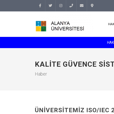
Facebook
Twitter
Instagram
(+90
info@alanyauniversity.
İletişim
HA
242)
513 69
HAK
69
KALITE GÜVENCE SIS
Haber
ÜNIVERSITEMIZ ISO/IEC 