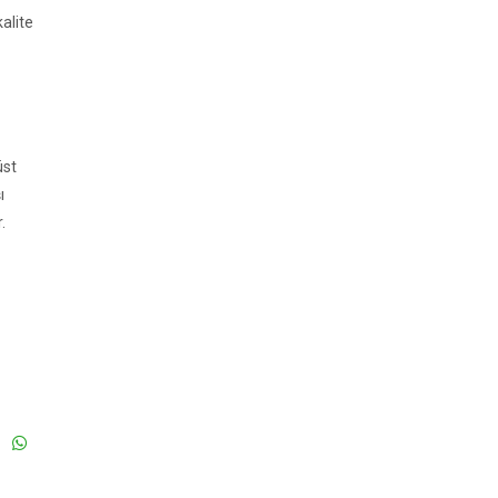
alite
üst
ı
.