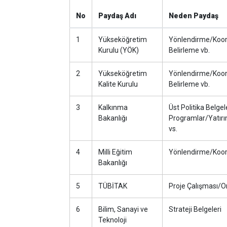
No
Paydaş Adı
Neden Paydaş
1
Yükseköğretim
Yönlendirme/Koor
Kurulu (YÖK)
Belirleme vb.
2
Yükseköğretim
Yönlendirme/Koor
Kalite Kurulu
Belirleme vb.
3
Kalkınma
Üst Politika Belgel
Bakanlığı
Programlar/Yatır
vs.
4
Milli Eğitim
Yönlendirme/Koo
Bakanlığı
5
TÜBİTAK
Proje Çalışması/O
6
Bilim, Sanayi ve
Strateji Belgeleri
Teknoloji