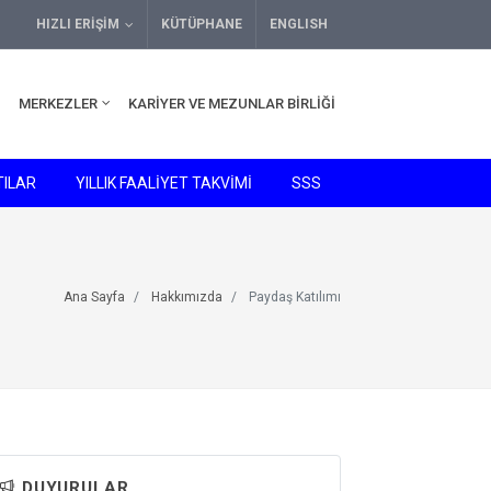
HIZLI ERIŞIM
KÜTÜPHANE
ENGLISH
MERKEZLER
KARIYER VE MEZUNLAR BIRLIĞI
ILAR
YILLIK FAALİYET TAKVİMİ
SSS
Ana Sayfa
Hakkımızda
Paydaş Katılımı
DUYURULAR