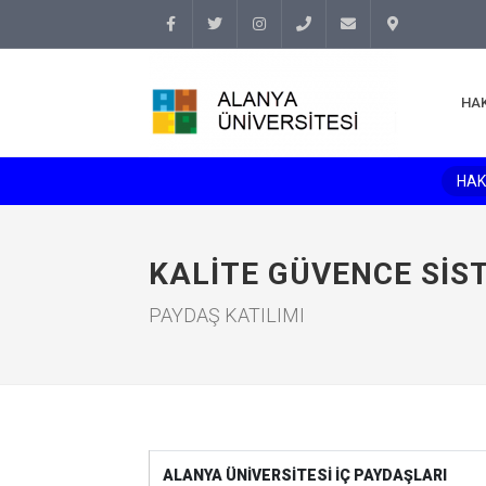
Facebook
Twitter
Instagram
(+90
info@alanyauniversity.
İletişim
HA
242)
513 69
HAK
69
KALITE GÜVENCE SIS
PAYDAŞ KATILIMI
ALANYA ÜNİVERSİTESİ İÇ PAYDAŞLARI