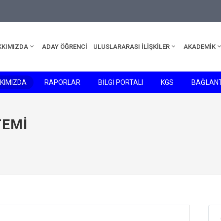
edu.tr
KKIMIZDA
ADAY ÖĞRENCİ
ULUSLARARASI İLİŞKİLER
AKADEMİK
KIMIZDA
RAPORLAR
BİLGİ PORTALI
KGS
BAĞLANT
TEMI