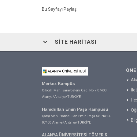
Bu Sayfayı Paylaş:
SITE HARITASI
ÖNE
Ak
Merkez Kampüs
İle
Cikcilli Mah. Saraybeleni Cad. No:7 07400
Alanya/Antalya/TÜRKİYE
Hes
Hamdullah Emin Paşa Kampüsü
Öğr
Çarşı Mah. Hamdullah Emin Paşa Sk. No:14
Bil
07400 Alanya/Antalya/TÜRKİYE
ALANYA ÜNİVERSİTESİ TÖMER &