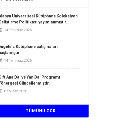
Alanya Üniversitesi Kütüphane Koleksiyon
Geliştirme Politikası yayımlanmıştır.
14 Temmuz 2026
Engelsiz Kütüphane çalışmaları
başlamıştır.
14 Temmuz 2026
Çift Ana Dal ve Yan Dal Programı
Yönergesi Güncellenmiştir.
07 Nisan 2026
Kurum İçi ve Kurumlararası Yatay Geçiş
TÜMÜNÜ GÖR
Esaslarına İlişkin Yönergesi
Güncellenmiştir.
07 Nisan 2026