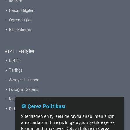
İletişim
Hesap Bilgileri
Öğrenci İşleri
Bilgi Edinme
HIZLI ERIŞIM
Rektör
Tarihçe
Alanya Hakkında
Fotoğraf Galerisi
Kalite Güvence Sistemi
🍪 Çerez Politikası
Kütüphane
Sitemizden en iyi şekilde faydalanabilmeniz için
amaçlarla sınırlı ve gizliliğe uygun şekilde çerez
konumlandırmaktayız. Detaylı bilgi için
Çerez