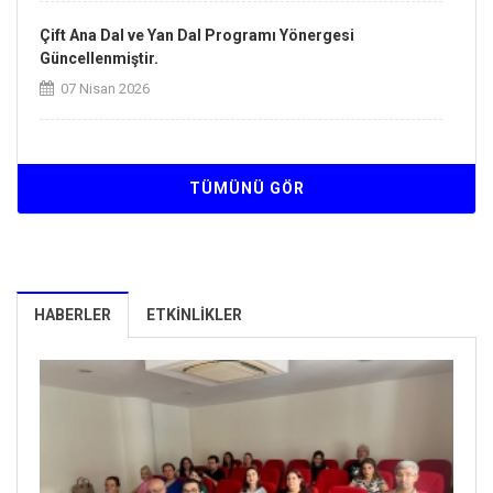
Çift Ana Dal ve Yan Dal Programı Yönergesi
Güncellenmiştir.
07 Nisan 2026
Kurum İçi ve Kurumlararası Yatay Geçiş Esaslarına
İlişkin Yönergesi Güncellenmiştir.
TÜMÜNÜ GÖR
07 Nisan 2026
Üniversitemiz ISO/IEC 27001:2022 Bilgi Güvenliği
Yönetim Sistemi sertifikasını almaya hak kazanmıştır.
HABERLER
ETKINLIKLER
26 Mart 2026