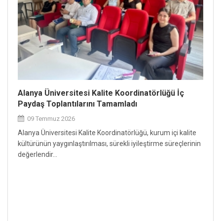
Alanya Üniversitesi Kalite Koordinatörlüğü İç
Paydaş Toplantılarını Tamamladı
09 Temmuz 2026
Alanya Üniversitesi Kalite Koordinatörlüğü, kurum içi kalite
kültürünün yaygınlaştırılması, sürekli iyileştirme süreçlerinin
değerlendir...
ÜNİV
TOPL