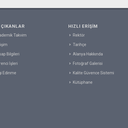
 ÇIKANLAR
HIZLI ERIŞIM
ademik Takvim
Rektör
tişim
Tarihçe
ap Bilgileri
Alanya Hakkında
enci İşleri
Fotoğraf Galerisi
gi Edinme
Kalite Güvence Sistemi
Kütüphane