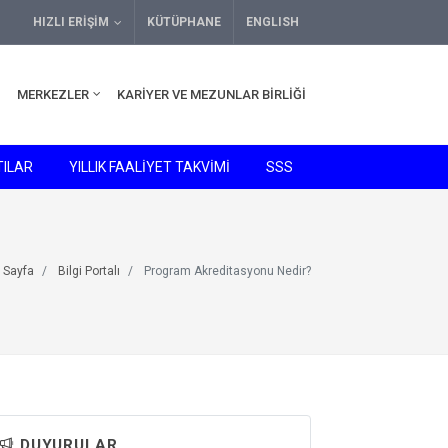
HIZLI ERIŞIM
KÜTÜPHANE
ENGLISH
MERKEZLER
KARIYER VE MEZUNLAR BIRLIĞI
ILAR
YILLIK FAALİYET TAKVİMİ
SSS
 Sayfa
Bilgi Portalı
Program Akreditasyonu Nedir?
DUYURULAR