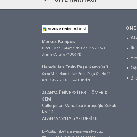
ÖNE
Ak
Merkez Kampüs
İle
Cikcilli Mah. Saraybeleni Cad. No:7 07400
Alanya/Antalya/TÜRKİYE
Hes
Hamdullah Emin Paşa Kampüsü
Öğr
Çarşı Mah. Hamdullah Emin Paşa Sk. No:14
Bil
07400 Alanya/Antalya/TÜRKİYE
ALANYA ÜNİVERSİTESİ TÖMER &
SEM
Güllerpınarı Mahallesi Saraçoğlu Sokak
No: 11
ALANYA/ANTALYA/TÜRKİYE
E-Posta:
info@alanyauniversity.edu.tr