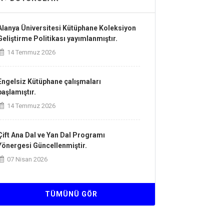
Alanya Üniversitesi Kütüphane Koleksiyon
Geliştirme Politikası yayımlanmıştır.
14 Temmuz 2026
Engelsiz Kütüphane çalışmaları
başlamıştır.
14 Temmuz 2026
Çift Ana Dal ve Yan Dal Programı
Yönergesi Güncellenmiştir.
07 Nisan 2026
Kurum İçi ve Kurumlararası Yatay Geçiş
TÜMÜNÜ GÖR
Esaslarına İlişkin Yönergesi
Güncellenmiştir.
07 Nisan 2026