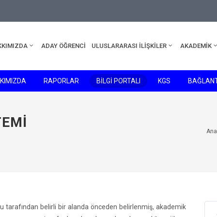
edu.tr
KKIMIZDA
ADAY ÖĞRENCİ
ULUSLARARASI İLİŞKİLER
AKADEMİK
KIMIZDA
RAPORLAR
BİLGİ PORTALI
KGS
BAĞLANT
TEMI
Ana
 tarafından belirli bir alanda önceden belirlenmiş, akademik