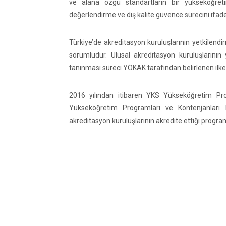
ve alana özgü standartların bir yükseköğreti
değerlendirme ve dış kalite güvence sürecini ifad
Türkiye’de akreditasyon kuruluşlarının yetkilend
sorumludur. Ulusal akreditasyon kuruluşlarının y
tanınması süreci YÖKAK tarafından belirlenen ilk
2016 yılından itibaren YKS Yükseköğretim Pro
Yükseköğretim Programları ve Kontenjanları 
akreditasyon kuruluşlarının akredite ettiği program 