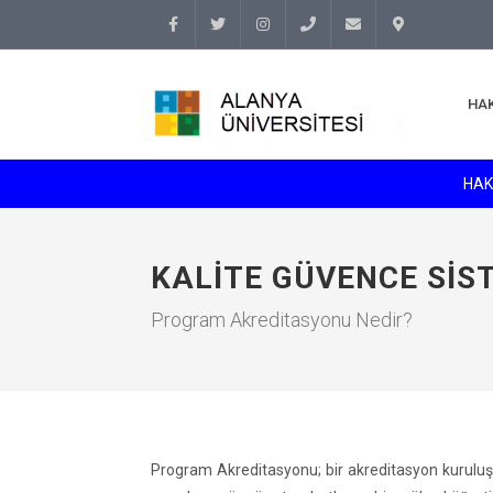
Facebook
Twitter
Instagram
(+90
info@alanyauniversity.
İletişim
HA
242)
513 69
HAK
69
KALITE GÜVENCE SIS
Program Akreditasyonu Nedir?
Program Akreditasyonu; bir akreditasyon kuruluşu