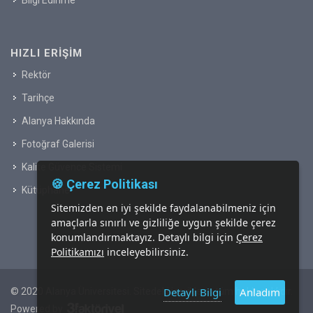
HIZLI ERIŞIM
Rektör
Tarihçe
Alanya Hakkında
Fotoğraf Galerisi
Kalite Güvence Sistemi
🍪 Çerez Politikası
Kütüphane
Sitemizden en iyi şekilde faydalanabilmeniz için
amaçlarla sınırlı ve gizliliğe uygun şekilde çerez
konumlandırmaktayız. Detaylı bilgi için
Çerez
Politikamızı
inceleyebilirsiniz.
Detaylı Bilgi
Anladım
© 2020 Alanya Üniversitesi. Sitedeki içeriklerin tüm hakkı saklıdır.
Powered by